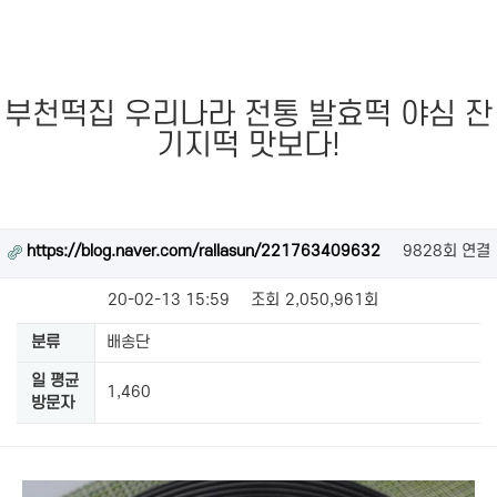
부천떡집 우리나라 전통 발효떡 야심 잔
기지떡 맛보다!
https://blog.naver.com/rallasun/221763409632
9828회 연결
20-02-13 15:59
조회
2,050,961회
분류
배송단
일 평균
1,460
방문자